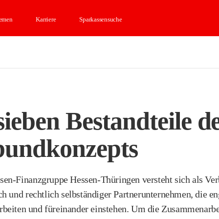
hemen
Karriere
Sparkassensuche
r Sparkasse, gefolgt von der Landesbank und weiteren Mi
r Sparkasse, gefolgt von der Landesbank und weiteren Mi
sieben Bestandteile d
bundkonzepts
le Bildung
 machen wir
sen-Finanzgruppe Hessen-Thüringen versteht sich als Ve
 mit Lernvideos,
ich und rechtlich selbständiger Partnerunternehmen, die en
ingen und junge
beiten und füreinander einstehen. Um die Zusammenarbe
hen.