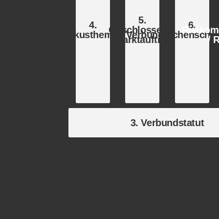
5.
4.
6.
Geschlossener
Risiko
Fokusthemen
Verbundrechenschaf
Marktauftritt
/ 
3. Verbundstatut