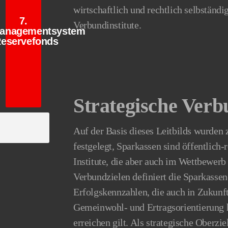
wirtschaftlich und rechtlich selbständ
7.
Verbundinstitute.
managementsystem
tslegung
Reservefonds
Strategische Verb
Auf der Basis dieses Leitbilds wurden 
festgelegt, Sparkassen sind öffentlich
Institute, die aber auch im Wettbewerb
Verbundzielen definiert die Sparkass
Erfolgskennzahlen, die auch in Zukunf
Gemeinwohl- und Ertragsorientierung h
erreichen gilt. Als strategische Oberz